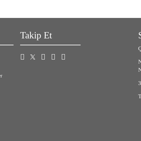
Takip Et
Ç
N
N
er
3
T