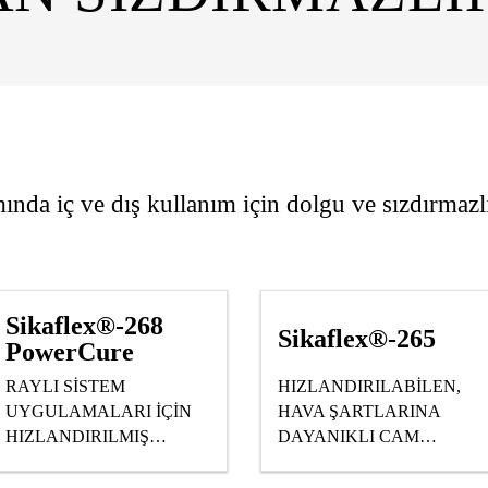
ında iç ve dış kullanım için dolgu ve sızdırmazl
Sikaflex®-268
Sikaflex®-265
PowerCure
RAYLI SİSTEM
HIZLANDIRILABİLEN,
UYGULAMALARI İÇİN
HAVA ŞARTLARINA
HIZLANDIRILMIŞ
DAYANIKLI CAM
MONTAJ VE CAM
YAPIŞTIRMA VE
YAPIŞTIRMA MASTİĞİ
SIZDIRMAZLIK MASTİĞİ