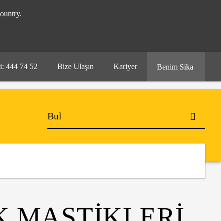
ountry.
i: 444 74 52
Bize Ulaşın
Kariyer
Benim Sika
K MASTIKLERI