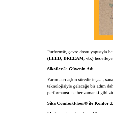
Purform®, çevre dostu yapısıyla hem 
(LEED, BREEAM, vb.)
hedefleyen
Sikaflex®: Güvenin Adı
Yarım asrı aşkın süredir inşaat, san
teknolojisiyle geleceğe bir adım d
performansı ise her zamanki gibi zi
Sika ComfortFloor® ile Konfor 