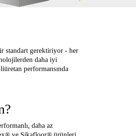
r standart gerektiriyor - her
nolojilerden daha iyi
liüretan performansında
n?
rformanlı, daha az
flex® ve Sikafloor® ürünleri