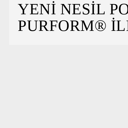
YENI NESIL P
PURFORM® IL