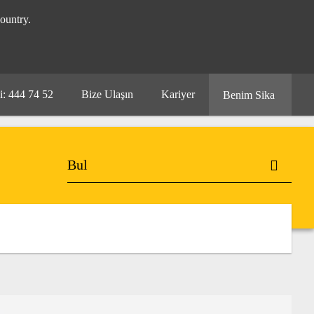
ountry.
i: 444 74 52
Bize Ulaşın
Kariyer
Benim Sika