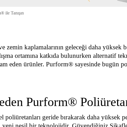
m® ile Tanışın
n ve zemin kaplamalarının geleceği daha yüksek bi
çalışma ortamına katkıda bulunurken alternatif tek
am eden ürünler. Purform® sayesinde bugün po
eden Purform® Poliüreta
 poliüretanları geride bırakarak daha yüksek pe
u yeni nesil bir teknolojidir. Güvendiğiniz Sika