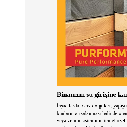
Binanızın su girişine k
İnşaatlarda, derz dolguları, yapış
bunların arızalanması halinde onarı
veya zemin sisteminin temel özellik