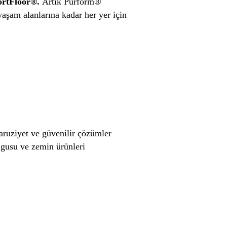
ortFloor®.
Artık Purform®
yaşam alanlarına kadar her yer için
aruziyet ve güvenilir çözümler
lgusu ve zemin ürünleri